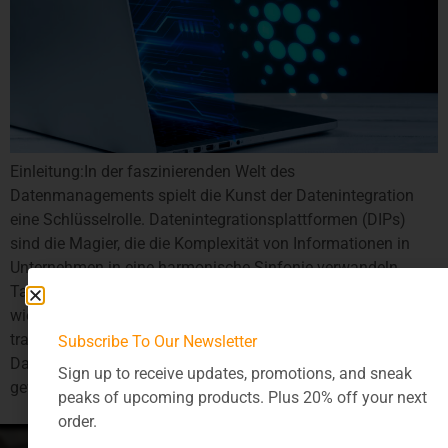
Einleitung:In der faszinierenden Welt des
Datenmanagements spielt die Kunst der Datenintegration
eine Schlüsselrolle. Datenintegrationsplattformen (DIPs)
sind die Magier, die die Komplexität von Informationen in
Unternehmen in eine harmonische Sinfonie verwandeln.
Tauchen wir ein in die Welt des Datenzaubers und erkunden,
wie DIPs die Landschaft der Unternehmensdaten
transformieren. Die Magie der
Subscribe To Our Newsletter
Datenintegration:Datenintegrationsplattformen sind keine
Sign up to receive updates, promotions, and sneak
gewöhnlichen Werkzeuge; […]
peaks of upcoming products. Plus 20% off your next
order.