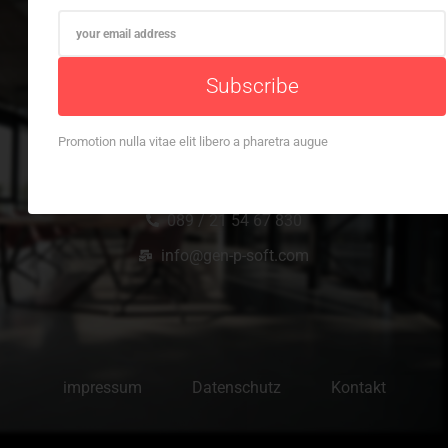
Subscribe
Office Location
Promotion nulla vitae elit libero a pharetra augue
Kronstadter Str. 4 Kronstadter Str. 4, 81677
München, Germany
089 / 21 54 67 830
info@gen-p-soft.com
impressum
Datenschutz
Kontakt