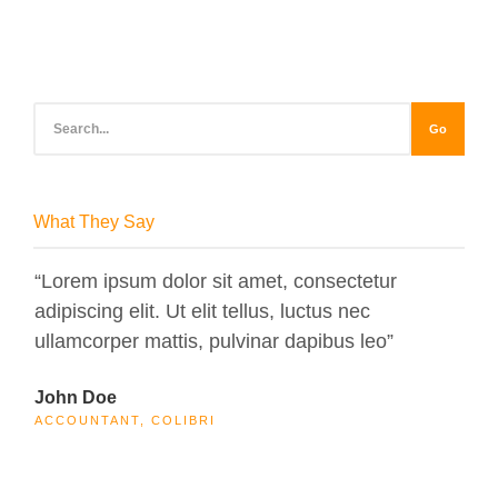
Go
What They Say
“Lorem ipsum dolor sit amet, consectetur
“Lo
adipiscing elit. Ut elit tellus, luctus nec
adip
ullamcorper mattis, pulvinar dapibus leo”
ull
John Doe
Max
ACCOUNTANT, COLIBRI
CEO