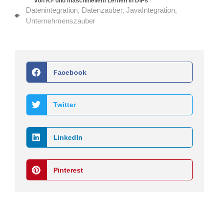
von KI- und maschinellem Lernen in DIPs
Datenintegration
,
Datenzauber
,
JavaIntegration
,
Unternehmenszauber
Facebook
Twitter
LinkedIn
Pinterest