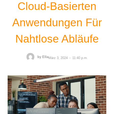
Cloud-Basierten
Anwendungen Für
Nahtlose Abläufe
by
Ella
März 3, 2024
11:40 p.m.