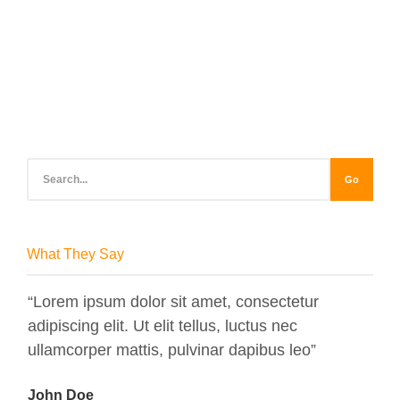
Go
What They Say
“Lorem ipsum dolor sit amet, consectetur
“Lo
adipiscing elit. Ut elit tellus, luctus nec
adip
ullamcorper mattis, pulvinar dapibus leo”
ull
John Doe
Max