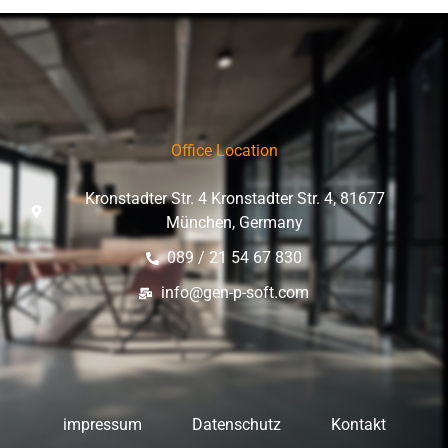
Office Location
Kronstadter Str. 4 Kronstadter Str. 4, 81677
München, Germany
089 / 21 54 67 830
info@gen-p-soft.com
impressum
Datenschutz
Kontakt