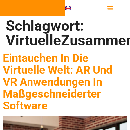
Schlagwort:
VirtuelleZusammen
Eintauchen In Die
Virtuelle Welt: AR Und
VR Anwendungen In
Maßgeschneiderter
Software