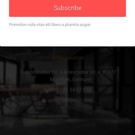
Unternehmen fundierte Investitionsentscheidungen im […]
Subscribe
Promotion nulla vitae elit libero a pharetra augue
Office Location
Kronstadter Str. 4 Kronstadter Str. 4, 81677
München, Germany
089 / 21 54 67 830
info@gen-p-soft.com