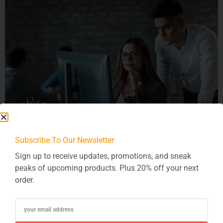
Subscribe To Our Newsletter
In der heutigen digitalen Welt sind Investitionen in IT-
Sign up to receive updates, promotions, and sneak
Softwarelösungen und Projekte entscheidend für den Erfolg
peaks of upcoming products. Plus 20% off your next
eines Unternehmens. Doch die Auswahl der richtigen
order.
Technologien und Projekte erfordert sorgfältige Planung und
strategische Überlegungen. Hier ist ein Leitfaden, um
fundierte Investitionsentscheidungen im Bereich der IT zu
treffen: Durch die sorgfältige Planung und Analyse können