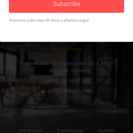
Subscribe
Promotion nulla vitae elit libero a pharetra augue
Office Location
Kronstadter Str. 4 Kronstadter Str. 4, 81677
München, Germany
089 / 21 54 67 830
info@gen-p-soft.com
impressum
Datenschutz
Kontakt