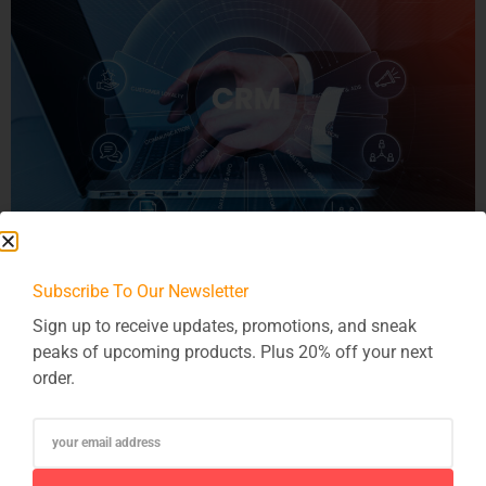
Subscribe To Our Newsletter
Für Startups und kleine und mittlere Unternehmen (KMU)
spielt die effektive Verwaltung von Kundenbeziehungen eine
Sign up to receive updates, promotions, and sneak
entscheidende Rolle für den Erfolg. Die Wahl des richtigen
peaks of upcoming products. Plus 20% off your next
Customer Relationship Management (CRM)-Systems ist
order.
daher von großer Bedeutung. Hier sind einige wichtige
Überlegungen, die Startups und KMUs bei der Auswahl des
passenden CRMs berücksichtigen sollten. Geschäftsziele
und Anforderungen Bevor Sie […]