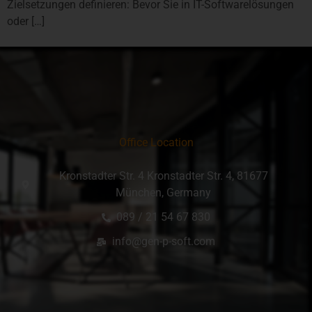
Zielsetzungen definieren: Bevor Sie in IT-Softwarelösungen
oder […]
Office Location
Kronstadter Str. 4 Kronstadter Str. 4, 81677
München, Germany
089 / 21 54 67 830
info@gen-p-soft.com