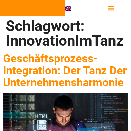
Schlagwort:
InnovationImTanz
Geschäftsprozess-
Integration: Der Tanz Der
Unternehmensharmonie