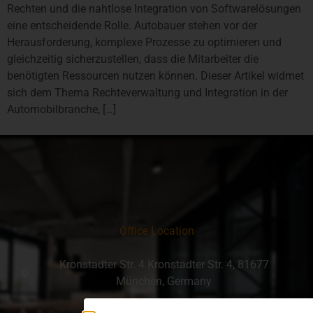
Rechten und die nahtlose Integration von Softwarelösungen
eine entscheidende Rolle. Autobauer stehen vor der
Herausforderung, komplexe Prozesse zu optimieren und
gleichzeitig sicherzustellen, dass die Mitarbeiter die
benötigten Ressourcen nutzen können. Dieser Artikel widmet
sich dem Thema Rechteverwaltung und Integration in der
Automobilbranche, […]
Office Location
Kronstadter Str. 4 Kronstadter Str. 4, 81677
München, Germany
089 / 21 54 67 830