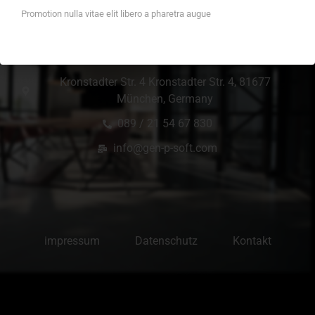
Promotion nulla vitae elit libero a pharetra augue
Office Location
Kronstadter Str. 4 Kronstadter Str. 4, 81677
München, Germany
089 / 21 54 67 830
info@gen-p-soft.com
impressum
Datenschutz
Kontakt