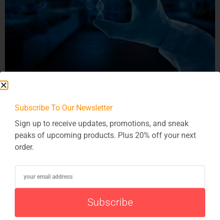
Einleitung:In der komplexen Welt der Pharmaindustrie, in der
Präzision und Effizienz von höchster Bedeutung sind, tritt
Subscribe To Our Newsletter
Java als heilende Kraft auf den Plan und verschreibt eine
transformative Lösung für nahtlose Integration. Jenseits
Sign up to receive updates, promotions, and sneak
einer einfachen Programmiersprache wird Java zum Rezept
peaks of upcoming products. Plus 20% off your next
für die Vereinigung verschiedener Systeme in der
order.
pharmazeutischen Industrie. Lassen Sie uns erkunden, wie
Javas heilender […]
Subscribe