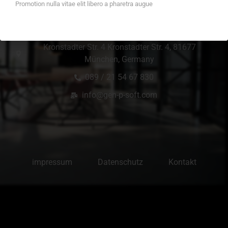
Promotion nulla vitae elit libero a pharetra augue
Office Location
Kronstadter Str. 4 Kronstadter Str. 4, 81677
München, Germany
089 / 21 54 67 830
info@gen-p-soft.com
impressum
Datenschutz
Kontakt