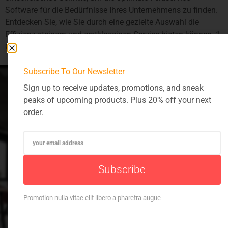
Software für die Bedürfnisse Ihres Unternehmens zu finden.
Entdecken Sie, wie Sie durch eine gezielte Auswahl die
Effizienz steigern und erstklassigen Service bieten können. 1.
Geschäftsanalyse und Anforderungsdefinition […]
Subscribe To Our Newsletter
Sign up to receive updates, promotions, and sneak
peaks of upcoming products. Plus 20% off your next
order.
Office Location
Kronstadter Str. 4 Kronstadter Str. 4, 81677
Subscribe
München, Germany
089 / 21 54 67 830
Promotion nulla vitae elit libero a pharetra augue
info@gen-p-soft.com