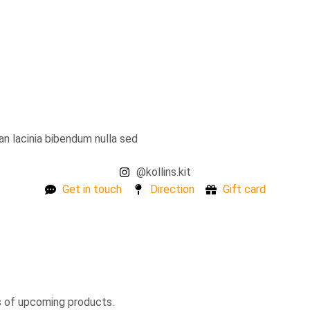
ean lacinia bibendum nulla sed
@kollins.kit
Get in touch
Direction
Gift card
s of upcoming products.