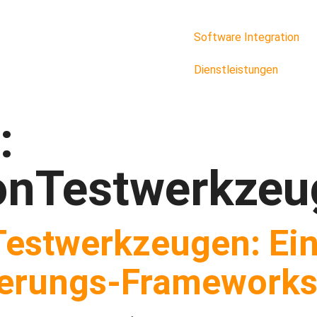
Software Integration
Dienstleistungen
:
onTestwerkze
Testwerkzeugen: Ei
ierungs-Framework