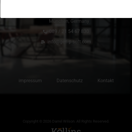
Kronstadter Str. 4 Kronstadter Str. 4, 81677
München, Germany
089 / 21 54 67 830
info@gen-p-soft.com
impressum
Datenschutz
Kontakt
Copyright © 2026 Darrel Wilson. All Rights Reserved.