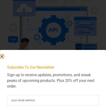
Subscribe To Our Newsletter
In der heutigen vernetzten Welt ist es entscheidend, dass
Sign up to receive updates, promotions, and sneak
Anwendungen reibungslos mit verschiedenen Systemen
peaks of upcoming products. Plus 20% off your next
kommunizieren können. Die Integration von APIs und
order.
Middleware spielt dabei eine zentrale Rolle, um einen
nahtlosen Datenfluss zu gewährleisten und die Effizienz von
Geschäftsprozessen zu optimieren. Lassen Sie uns genauer
betrachten, wie diese Integration die Verbindung von