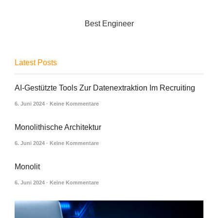
Best Engineer
Latest Posts
AI-Gestützte Tools Zur Datenextraktion Im Recruiting
6. Juni 2024
Keine Kommentare
Monolithische Architektur
6. Juni 2024
Keine Kommentare
Monolit
6. Juni 2024
Keine Kommentare
M
M