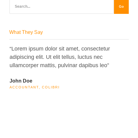
Go
What They Say
“Lorem ipsum dolor sit amet, consectetur
“Lo
adipiscing elit. Ut elit tellus, luctus nec
adip
ullamcorper mattis, pulvinar dapibus leo”
ull
John Doe
Max
ACCOUNTANT, COLIBRI
CEO