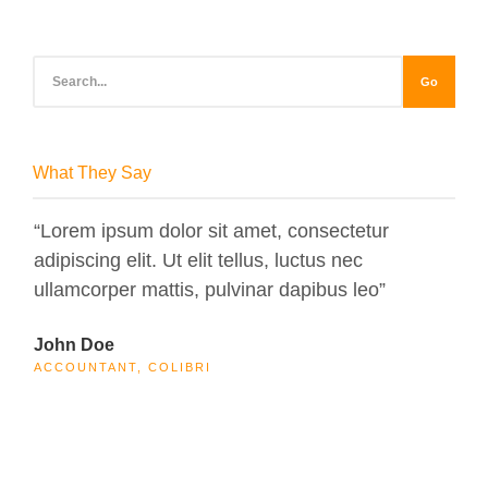
Go
What They Say
“Lorem ipsum dolor sit amet, consectetur
“Lo
adipiscing elit. Ut elit tellus, luctus nec
adip
ullamcorper mattis, pulvinar dapibus leo”
ull
John Doe
Max
ACCOUNTANT, COLIBRI
CEO